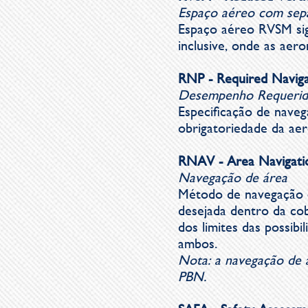
Espaço aéreo com sepa
Espaço aéreo RVSM sig
inclusive, onde as aer
RNP - Required Navig
Desempenho Requerid
Especificação de nave
obrigatoriedade da aer
RNAV - Area Navigati
Navegação de área
Método de navegação q
desejada dentro da cob
dos limites das possi
ambos.
Nota: a navegação de á
PBN.