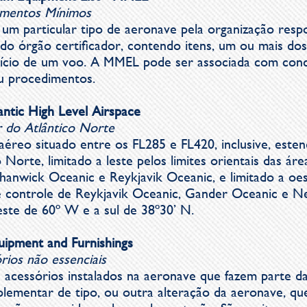
amentos Mínimos
a um particular tipo de aeronave pela organização resp
do órgão certificador, contendo itens, um ou mais dos
início de um voo. A MMEL pode ser associada com cond
ou procedimentos.
ntic High Level Airspace
 do Atlântico Norte
éreo situado entre os FL285 e FL420, inclusive, este
 Norte, limitado a leste pelos limites orientais das ár
hanwick Oceanic e Reykjavik Oceanic, e limitado a oes
de controle de Reykjavik Oceanic, Gander Oceanic e 
este de 60º W e a sul de 38º30’ N.
uipment and Furnishings
rios não essenciais
acessórios instalados na aeronave que fazem parte da
uplementar de tipo, ou outra alteração da aeronave, qu