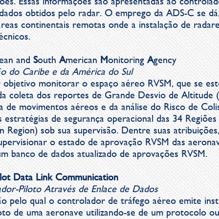
ões. Essas informações são apresentadas ao controlad
dados obtidos pelo radar. O emprego da ADS-C se dá,
reas continentais remotas onde a instalação de radares
écnicos.
bean and
S
outh
A
merican
M
onitoring
A
gency
o do Caribe e da América do Sul
 objetivo monitorar o espaço aéreo RVSM, que se est
da coleta dos reportes de Grande Desvio de Altitude
ia de movimentos aéreos e da análise do Risco de Coli
 estratégias de segurança operacional das 34 Regiõe
on Region) sob sua supervisão. Dentre suas atribuições
supervisionar o estado de aprovação RVSM das aeronav
 banco de dados atualizado de aprovações RVSM.
ilot Data Link Communication
or-Piloto Através de Enlace de Dados
 pelo qual o controlador de tráfego aéreo emite inst
oto de uma aeronave utilizando-se de um protocolo ou