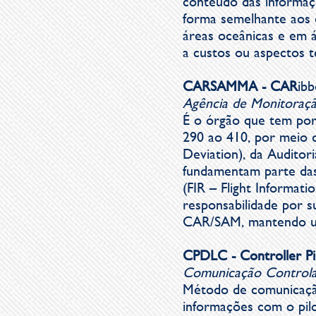
conteúdo das informaç
forma semelhante aos 
áreas oceânicas e em á
a custos ou aspectos t
CARSAMMA -
CAR
ib
Agência de Monitoraçã
É o órgão que tem por
290 ao 410, por meio 
Deviation), da Auditor
fundamentam parte das
(FIR – Flight Informati
responsabilidade por 
CAR/SAM, mantendo um
CPDLC -
Controller P
Comunicação Controlad
Método de comunicação
informações com o pil