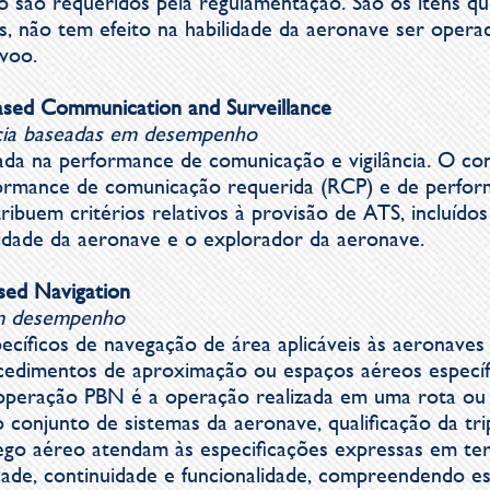
 são requeridos pela regulamentação. São os itens que
tes, não tem efeito na habilidade da aeronave ser ope
voo.
sed Communication and Surveillance
ncia baseadas em desempenho
da na performance de comunicação e vigilância. O con
formance de comunicação requerida (RCP) e de perform
ribuem critérios relativos à provisão de ATS, incluídos
idade da aeronave e o explorador da aeronave.
sed Navigation
m desempenho
pecíficos de navegação de área aplicáveis às aeronave
edimentos de aproximação ou espaços aéreos específ
peração PBN é a operação realizada em uma rota ou
conjunto de sistemas da aeronave, qualificação da tri
ego aéreo atendam às especificações expressas em te
lidade, continuidade e funcionalidade, compreendendo 