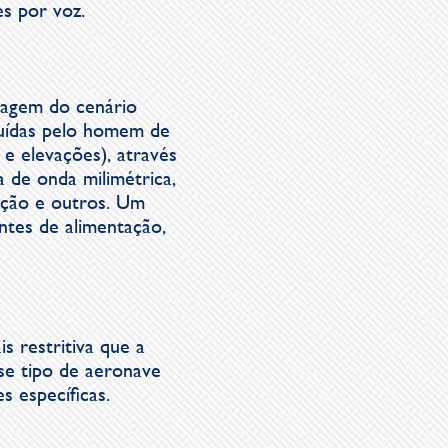
es por voz.
magem do cenário
truídas pelo homem de
 e elevações), através
 de onda milimétrica,
nação e outros. Um
ntes de alimentação,
 restritiva que a
se tipo de aeronave
 específicas.