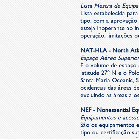
Lista Mestra de Equip
Lista estabelecida par
tipo, com a aprovação 
esteja inoperante ao 
operação, limitações 
NAT-HLA -
North Atla
Espaço Aéreo Superior
É o volume de espaço a
latitude 27º N e o Polo
Santa Maria Oceanic, S
ocidentais das áreas 
excluindo as áreas a o
NE
F -
Nonessential Eq
Equipamentos e acessó
São os equipamentos e 
tipo ou certificação s