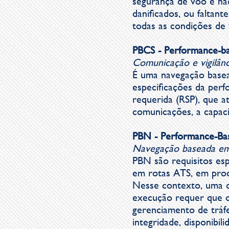
segurança de voo e não
danificados, ou faltan
todas as condições de 
PB
CS -
Performance-ba
Comunicação e vigilâ
É uma navegação basea
especificações da per
requerida (RSP), que at
comunicações, a capac
PB
N - P
erformance-Ba
Navegação baseada e
PBN
são requisitos es
em rotas ATS, em proc
Nesse contexto, uma o
execução requer que o 
gerenciamento de tráf
integridade, disponibi