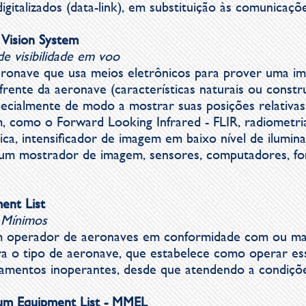
gitalizados (data-link), em substituição às comunicaçõ
 Vision System
de visibilidade em voo
aeronave que usa meios eletrônicos para prover uma i
frente da aeronave (características naturais ou cons
pecialmente de modo a mostrar suas posições relativas
 como o Forward Looking Infrared - FLIR, radiometria
ica, intensificador de imagem em baixo nível de ilumi
i um mostrador de imagem, sensores, computadores, fo
ent List
 Mínimos
m operador de aeronaves em conformidade com ou mais
a o tipo de aeronave, que estabelece como operar es
amentos inoperantes, desde que atendendo a condições
um Equipment List - MMEL