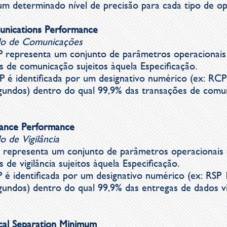
um determinado nível de precisão para cada tipo de o
nications Performance
do
de Comunicações
 representa um conjunto de parâmetros operacionai
as de comunicação sujeitos àquela Especificação.
 é identificada por um designativo numérico (ex: RCP 
undos) dentro do qual 99,9% das transações de comu
llance Performance
do
de Vigilância
 representa um conjunto de parâmetros operacionais
 de vigilância sujeitos àquela Especificação.
 é identificada por um designativo numérico (ex: RSP 1
ndos) dentro do qual 99,9% das entregas de dados vi
cal Separation Minimum