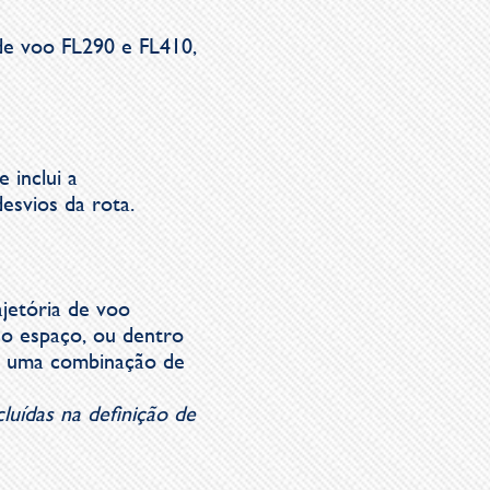
de voo FL290 e FL410,
 inclui a
esvios da rota.
jetória de voo
no espaço, ou dentro
ou uma combinação de
uídas na definição de