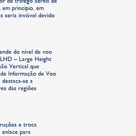
or de tráfego aéreo de
 em princípio, em
 seria inviável devido
ende do nível de voo
 (LHD – Large Height
são Vertical que
s de Informação de Voo
, destaca-se a
es das regiões
ruções e troca
 enlace para