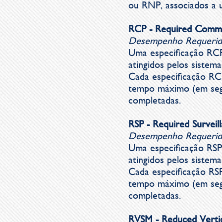
ou RNP, associados a 
R
CP -
Required Commu
Desempenho
Requeri
Uma especificação RCP
atingidos pelos sistem
Cada especificação RCP
tempo máximo (em seg
completadas.
RSP - Required Survei
Desempenho
Requeri
Uma especificação RSP
atingidos pelos sistemas
Cada especificação RSP
tempo máximo (em segu
completadas.
RVSM - Reduced Verti