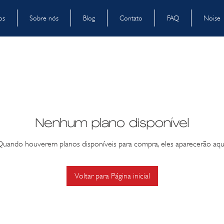
os
Sobre nós
Blog
Contato
FAQ
Noise
Nenhum plano disponível
uando houverem planos disponíveis para compra, eles aparecerão aqu
Voltar para Página inicial